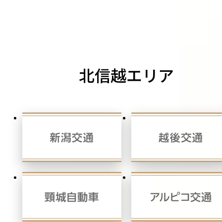
北信越エリア