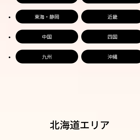
東海・静岡
近畿
中国
四国
九州
沖縄
北海道エリア