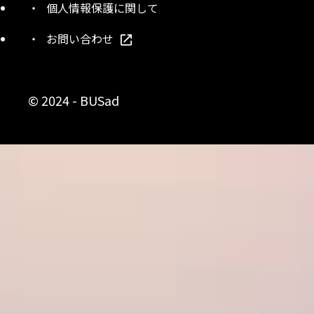
個人情報保護に関して
お問い合わせ
© 2024 - BUSad